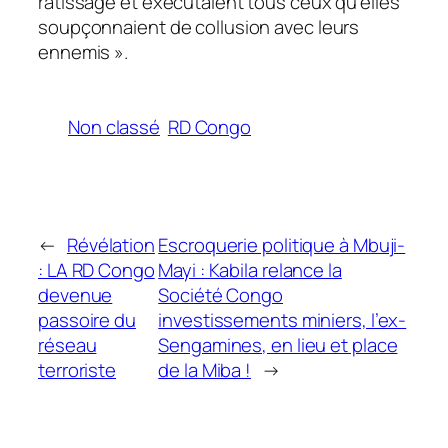
ratissage et exécutaient tous ceux qu’elles
soupçonnaient de collusion avec leurs
ennemis ».
Non classé
RD Congo
←
Révélation
Escroquerie politique à Mbuji-
: LA RD Congo
Mayi : Kabila relance la
devenue
Société Congo
passoire du
investissements miniers, l’ex-
réseau
Sengamines, en lieu et place
terroriste
de la Miba !
→