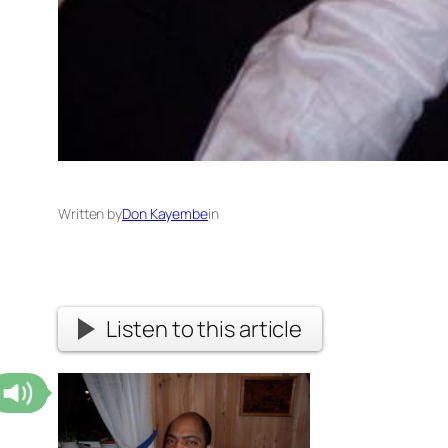
Written by
Don Kayembe
in
Listen to this article