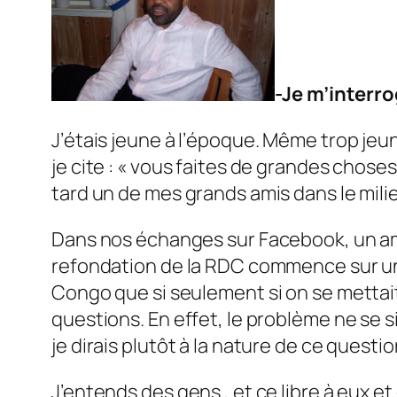
-Je m’interro
J’étais jeune à l’époque. Même trop jeun
je cite : « vous faites de grandes choses
tard un de mes grands amis dans le milie
Dans nos échanges sur Facebook, un ami
refondation de la RDC commence sur une b
Congo que si seulement si on se mettait
questions. En effet, le problème ne se 
je dirais plutôt à la nature de ce quest
J’entends des gens , et ce libre à eux 