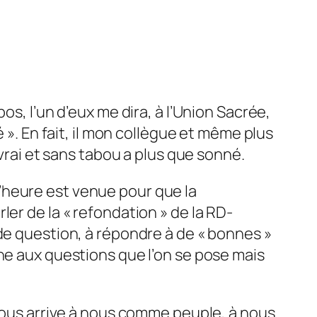
os, l’un d’eux me dira, à l’Union Sacrée,
 ». En fait, il mon collègue et même plus
 vrai et sans tabou a plus que sonné.
’heure est venue pour que la
er de la « refondation » de la RD-
de question, à répondre à de « bonnes »
ne aux questions que l’on se pose mais
 nous arrive à nous comme peuple, à nous