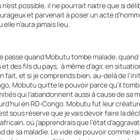
s n’est possible, il ne pourrait naitre que si 
urageux et parvenait à poser un acte d’homme 
elle n’aura jamais lieu.
i se passe quand Mobutu tombe malade, quand l
 et des fils du pays, à même d’agir, en situati
it, et si je comprends bien, au-delà de l’initi
o, Mobutu quitte le pouvoir parce qu’il tomb
itiés qui l’abandonnent aussi à cause de sa ma
ourd’hui en RD-Congo. Mobutu fut leur créature
’est sous réserve que je vais devoir faire la d
fricain, où j’apprendrais que l’état d’aggrava
nd de sa maladie. Le vide de pouvoir comme ra