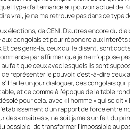
el type d’alternance au pouvoir actuel de Kin
dire vrai, je ne me retrouve pas dans ce type
aux élections, de CENI. D’autres encore du di
hée aux congolais et pour répondre aux intérêt
es. Et ces gens-là, ceux qui le disent, sont doc
commence par affirmer que je ne m’oppose pas 
t au fait que ceux avec lesquels ils sont suppo
de représenter le pouvoir, c’est-à-dire ceux a
’il faille un jour dialoguer, des congolais qui
able, et ce comme à l’époque de la table ronde
désolé pour cela, avec « l’homme » qui se dit «
’établissement d’un rapport de force entre no
 des « maîtres », ne soit jamais un fait du pri
du possible, de transformer l’impossible au pos