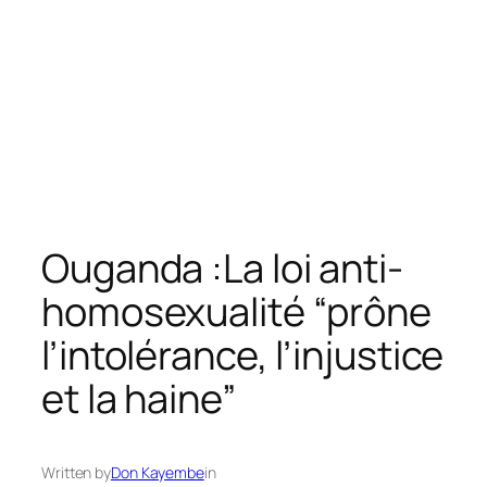
Ouganda :La loi anti-
homosexualité “prône
l’intolérance, l’injustice
et la haine”
Written by
Don Kayembe
in