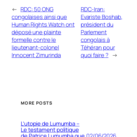
←
RDC: 50 ONG
RDC-Iran:
congolaises ainsi que
Evariste Boshab,
Human Rights Watch ont
président du
déposé une plainte
Parlement
formelle contre le
congolais à
lieutenant-colonel
Téhéran pour
Innocent Zimurinda
quoi faire ?
→
MORE POSTS
L’utopie de Lumumba –
Le testament politique
02/06/2026
de Patrice Lumumba que