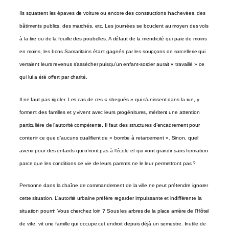
Ils squattent les épaves de voiture ou encore des constructions inachevées, des
bâtiments publics, des marchés, etc. Les journées se bouclent au moyen des vols
à la tire ou de la fouille des poubelles. A défaut de la mendicité qui paie de moins
en moins, les bons Samaritains étant gagnés par les soupçons de sorcellerie qui
verraient leurs revenus s’assécher puisqu’un enfant-sorcier aurait « travaillé » ce
qui lui a été offert par charité.
Il ne faut pas rigoler. Les cas de ces « shegués » qui s’unissent dans la rue, y
forment des familles et y vivent avec leurs progénitures, méritent une attention
particulière de l’autorité compétente. Il faut des structures d’encadrement pour
contenir ce que d’aucuns qualifient de « bombe à retardement ». Sinon, quel
avenir pour des enfants qui n’iront pas à l’école et qui vont grandir sans formation
parce que les conditions de vie de leurs parents ne le leur permettront pas ?
Personne dans la chaîne de commandement de la ville ne peut prétendre ignorer
cette situation. L’autorité urbaine préfère regarder impuissante et indifférente la
situation pourrir. Vous cherchez loin ? Sous les arbres de la place arrière de l’Hôtel
de ville, vit une famille qui occupe cet endroit depuis déjà un semestre. Inutile de