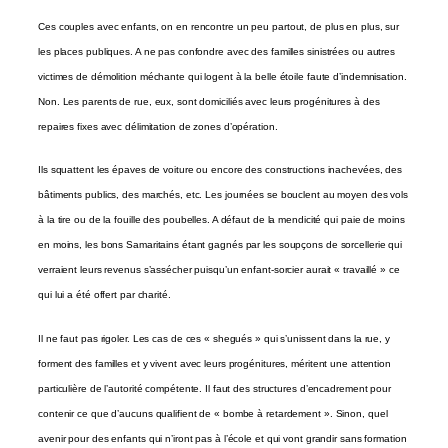
Ces couples avec enfants, on en rencontre un peu partout, de plus en plus, sur
les places publiques. A ne pas confondre avec des familles sinistrées ou autres
victimes de démolition méchante qui logent à la belle étoile faute d’indemnisation.
Non. Les parents de rue, eux, sont domiciliés avec leurs progénitures à des
repaires fixes avec délimitation de zones d’opération.
Ils squattent les épaves de voiture ou encore des constructions inachevées, des
bâtiments publics, des marchés, etc. Les journées se bouclent au moyen des vols
à la tire ou de la fouille des poubelles. A défaut de la mendicité qui paie de moins
en moins, les bons Samaritains étant gagnés par les soupçons de sorcellerie qui
verraient leurs revenus s’assécher puisqu’un enfant-sorcier aurait « travaillé » ce
qui lui a été offert par charité.
Il ne faut pas rigoler. Les cas de ces « shegués » qui s’unissent dans la rue, y
forment des familles et y vivent avec leurs progénitures, méritent une attention
particulière de l’autorité compétente. Il faut des structures d’encadrement pour
contenir ce que d’aucuns qualifient de « bombe à retardement ». Sinon, quel
avenir pour des enfants qui n’iront pas à l’école et qui vont grandir sans formation