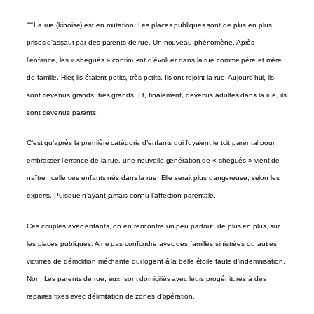
–
La rue
(kinoise) est en mutation. Les places publiques sont de plus en plus
prises d’assaut par des parents de rue. Un nouveau phénomène. Après
l’enfance, les « shégués » continuent d’évoluer dans la rue comme père et mère
de famille. Hier, ils étaient petits, très petits. Ils ont rejoint la rue. Aujourd’hui, ils
sont devenus grands, très grands. Et, finalement, devenus adultes dans la rue, ils
sont devenus parents.
C’est qu’après la première catégorie d’enfants qui fuyaient le toit parental pour
embrasser l’errance de la rue, une nouvelle génération de « shegués » vient de
naître : celle des enfants nés dans la rue. Elle serait plus dangereuse, selon les
experts. Puisque n’ayant jamais connu l’affection parentale.
Ces couples avec enfants, on en rencontre un peu partout, de plus en plus, sur
les places publiques.
A ne pas confondre avec des familles sinistrées ou autres
victimes de démolition méchante qui logent à la belle étoile faute d’indemnisation.
Non. Les parents de rue, eux, sont domiciliés avec leurs progénitures à des
repaires fixes avec délimitation de zones d’opération.