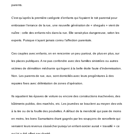
parents.
C’est qu’après la première catégorie d’enfants qui fuyaient le toit parental pour
embrasser l’errance de la rue, une nouvelle génération de « shegués » vient de
naître : celle des enfants nés dans la rue. Elle serait plus dangereuse, selon les
experts. Puisque n’ayant jamais connu l’affection parentale.
Ces couples avec enfants, on en rencontre un peu partout, de plus en plus, sur
les places publiques. A ne pas confondre avec des familles sinistrées ou autres
victimes de démolition méchante qui logent à la belle étoile faute d’indemnisation.
Non. Les parents de rue, eux, sont domiciliés avec leurs progénitures à des
repaires fixes avec délimitation de zones d’opération.
Ils squattent les épaves de voiture ou encore des constructions inachevées, des
bâtiments publics, des marchés, etc. Les journées se bouclent au moyen des vols
à la tire ou de la fouille des poubelles. A défaut de la mendicité qui paie de moins
en moins, les bons Samaritains étant gagnés par les soupçons de sorcellerie qui
verraient leurs revenus s’assécher puisqu’un enfant-sorcier aurait « travaillé » ce
qui lui a été offert par charité.