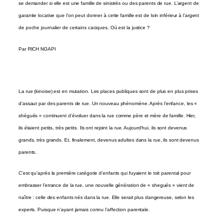
se demander si elle est une famille de sinistrés ou des parents de rue. L’argent de
garantie locative que l’on peut donner à cette famille est de loin inférieur à l’argent
de poche journalier de certains caciques. Où est la justice ?
Par RICH NGAPI
La rue
(kinoise) est en mutation. Les places publiques sont de plus en plus prises
d’assaut par des parents de rue. Un nouveau phénomène. Après l’enfance, les «
shégués » continuent d’évoluer dans la rue comme père et mère de famille. Hier,
ils étaient petits, très petits. Ils ont rejoint la rue. Aujourd’hui, ils sont devenus
grands, très grands. Et, finalement, devenus adultes dans la rue, ils sont devenus
parents.
C’est qu’après la première catégorie d’enfants qui fuyaient le toit parental pour
embrasser l’errance de la rue, une nouvelle génération de « shegués » vient de
naître : celle des enfants nés dans la rue. Elle serait plus dangereuse, selon les
experts. Puisque n’ayant jamais connu l’affection parentale.