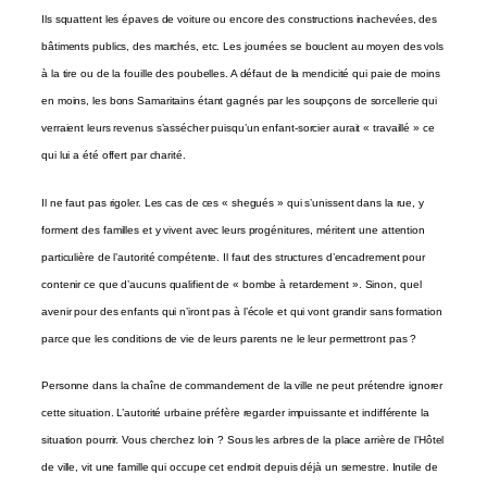
Ils squattent les épaves de voiture ou encore des constructions inachevées, des
bâtiments publics, des marchés, etc. Les journées se bouclent au moyen des vols
à la tire ou de la fouille des poubelles. A défaut de la mendicité qui paie de moins
en moins, les bons Samaritains étant gagnés par les soupçons de sorcellerie qui
verraient leurs revenus s’assécher puisqu’un enfant-sorcier aurait « travaillé » ce
qui lui a été offert par charité.
Il ne faut pas rigoler. Les cas de ces « shegués » qui s’unissent dans la rue, y
forment des familles et y vivent avec leurs progénitures, méritent une attention
particulière de l’autorité compétente. Il faut des structures d’encadrement pour
contenir ce que d’aucuns qualifient de « bombe à retardement ». Sinon, quel
avenir pour des enfants qui n’iront pas à l’école et qui vont grandir sans formation
parce que les conditions de vie de leurs parents ne le leur permettront pas ?
Personne dans la chaîne de commandement de la ville ne peut prétendre ignorer
cette situation. L’autorité urbaine préfère regarder impuissante et indifférente la
situation pourrir. Vous cherchez loin ? Sous les arbres de la place arrière de l’Hôtel
de ville, vit une famille qui occupe cet endroit depuis déjà un semestre. Inutile de