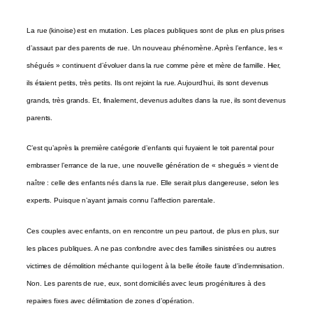
La rue
(kinoise) est en mutation. Les places publiques sont de plus en plus prises
d’assaut par des parents de rue. Un nouveau phénomène. Après l’enfance, les «
shégués » continuent d’évoluer dans la rue comme père et mère de famille. Hier,
ils étaient petits, très petits. Ils ont rejoint la rue. Aujourd’hui, ils sont devenus
grands, très grands. Et, finalement, devenus adultes dans la rue, ils sont devenus
parents.
C’est qu’après la première catégorie d’enfants qui fuyaient le toit parental pour
embrasser l’errance de la rue, une nouvelle génération de « shegués » vient de
naître : celle des enfants nés dans la rue. Elle serait plus dangereuse, selon les
experts. Puisque n’ayant jamais connu l’affection parentale.
Ces couples avec enfants, on en rencontre un peu partout, de plus en plus, sur
les places publiques. A ne pas confondre avec des familles sinistrées ou autres
victimes de démolition méchante qui logent à la belle étoile faute d’indemnisation.
Non. Les parents de rue, eux, sont domiciliés avec leurs progénitures à des
repaires fixes avec délimitation de zones d’opération.