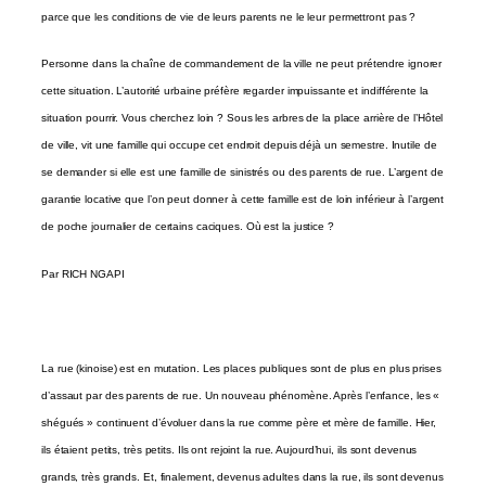
parce que les conditions de vie de leurs parents ne le leur permettront pas ?
Personne dans la chaîne de commandement de la ville ne peut prétendre ignorer
cette situation. L’autorité urbaine préfère regarder impuissante et indifférente la
situation pourrir. Vous cherchez loin ? Sous les arbres de la place arrière de l’Hôtel
de ville, vit une famille qui occupe cet endroit depuis déjà un semestre. Inutile de
se demander si elle est une famille de sinistrés ou des parents de rue. L’argent de
garantie locative que l’on peut donner à cette famille est de loin inférieur à l’argent
de poche journalier de certains caciques. Où est la justice ?
Par RICH NGAPI
La rue
(kinoise) est en mutation. Les places publiques sont de plus en plus prises
d’assaut par des parents de rue. Un nouveau phénomène. Après l’enfance, les «
shégués » continuent d’évoluer dans la rue comme père et mère de famille. Hier,
ils étaient petits, très petits. Ils ont rejoint la rue. Aujourd’hui, ils sont devenus
grands, très grands. Et, finalement, devenus adultes dans la rue, ils sont devenus