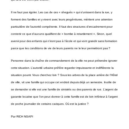
Il ne faut pas rigoler. Les cas de ces « shegués » qui s’unissent dans la rue, y
forment des familles et y vivent avec leurs progénitures, méritent une attention
particulière de l’autorité compétente. Il faut des structures d’encadrement pour
contenir ce que d’aucuns qualifient de « bombe à retardement ». Sinon, quel
avenir pour des enfants qui n’iront pas à l’école et qui vont grandir sans formation
parce que les conditions de vie de leurs parents ne le leur permettront pas ?
Personne dans la chaîne de commandement de la ville ne peut prétendre ignorer
cette situation. L’autorité urbaine préfère regarder impuissante et indifférente la
situation pourrir. Vous cherchez loin ? Sous les arbres de la place arrière de l’Hôtel
de ville, vit une famille qui occupe cet endroit depuis déjà un semestre. Inutile de
se demander si elle est une famille de sinistrés ou des parents de rue. L’argent de
garantie locative que l’on peut donner à cette famille est de loin inférieur à l’argent
de poche journalier de certains caciques. Où est la justice ?
Par RICH NGAPI