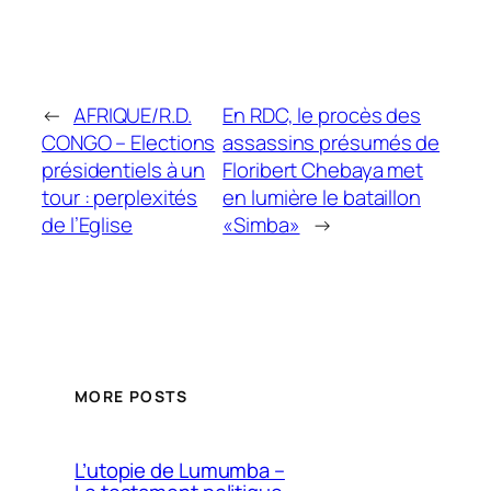
←
AFRIQUE/R.D.
En RDC, le procès des
CONGO – Elections
assassins présumés de
présidentiels à un
Floribert Chebaya met
tour : perplexités
en lumière le bataillon
de l’Eglise
«Simba»
→
MORE POSTS
L’utopie de Lumumba –