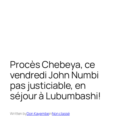
Procès Chebeya, ce
vendredi John Numbi
pas justiciable, en
séjour à Lubumbashi!
Written by
Don Kayembe
in
Non classé