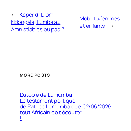
←
Kapend, Diomi
Mobutu:femmes
Ndongala, Lumbala…
et enfants
→
Amnistiables ou pas ?
MORE POSTS
L’utopie de Lumumba –
Le testament politique
02/06/2026
de Patrice Lumumba que
tout Africain doit écouter
!