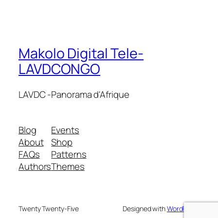
Makolo Digital Tele-
LAVDCONGO
LAVDC -Panorama d'Afrique
Blog
Events
About
Shop
FAQs
Patterns
Authors
Themes
Twenty Twenty-Five
Designed with
WordPress