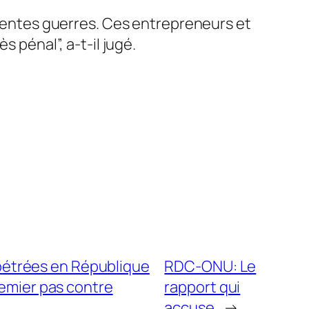
férentes guerres. Ces entrepreneurs et
 pénal”, a-t-il jugé.
rpétrées en République
RDC-ONU: Le
emier pas contre
rapport qui
accuse
→