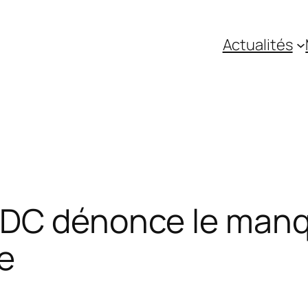
Actualités
RDC dénonce le manq
ce