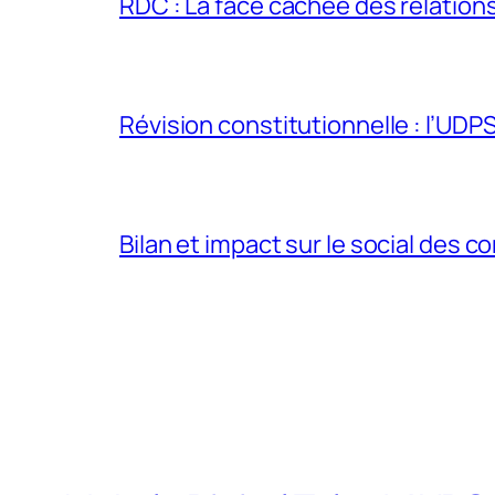
RDC : La face cachée des relations 
Révision constitutionnelle : l’UDPS 
Bilan et impact sur le social des co