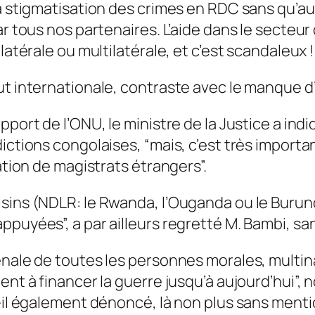
a stigmatisation des crimes en RDC sans qu’auc
r tous nos partenaires. L’aide dans le secteur 
atérale ou multilatérale, et c’est scandaleux !”
t internationale, contraste avec le manque d’a
pport de l’ONU, le ministre de la Justice a ind
ctions congolaises, “mais, c’est très important
ation de magistrats étrangers”.
sins (NDLR: le Rwanda, l’Ouganda ou le Burund
ppuyées”, a par ailleurs regretté M. Bambi, sa
énale de toutes les personnes morales, multi
ent à financer la guerre jusqu’à aujourd’hui”
t-il également dénoncé, là non plus sans ment