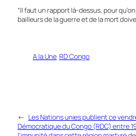
“Il faut un rapport là-dessus, pour qu’
bailleurs de la guerre et de la mort doiv
A la Une
RD Congo
←
Les Nations unies publient ce vendr
Démocratique du Congo (RDC) entre 19
l’impunité dans cette région martyre de 