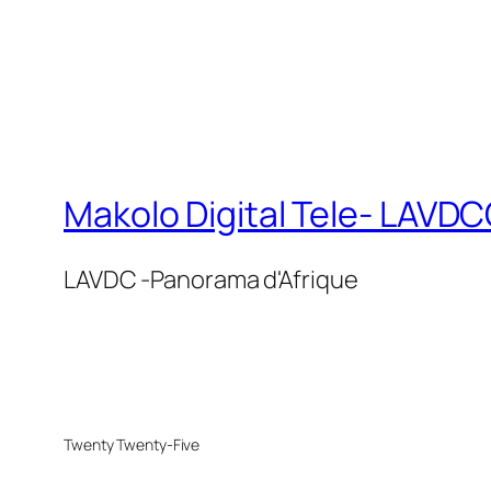
Makolo Digital Tele- LAV
LAVDC -Panorama d'Afrique
Twenty Twenty-Five