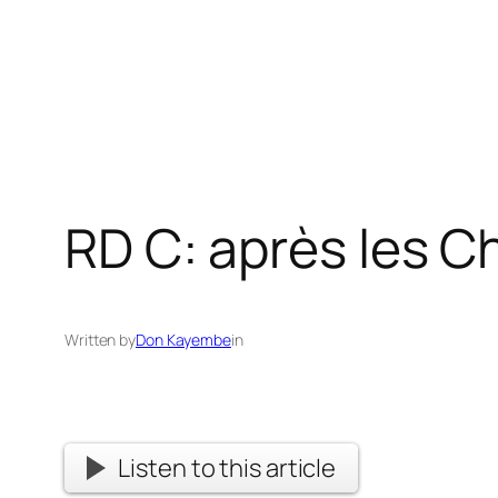
RD C: après les Ch
Written by
Don Kayembe
in
Listen to this article