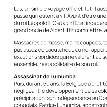
Las, un simple voyage officiel, fut-il a
passé qui restent à vif. Avant d’être un
du roi Léopold II. C’était « l’Etat indépe
grand oncle de Albert II fit commettre, a
Massacres de masse, mains coupées, tor
pas assez de caoutchouc ou ne rapportai
exactions sordides qui ne valurent au s
ensemble, resta solidaire de son roi.
Assassinat de Lumumba
Puis, durant 50 ans, la Belgique a profi
négligeant le développement de sa colo
précipitation, son indépendance au Cong
congolais, Patrice Lumumba, apostrophe