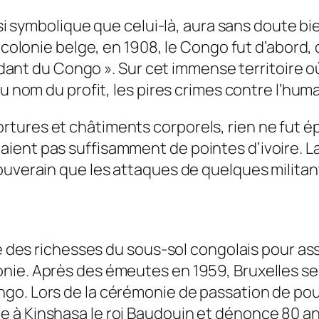
ussi symbolique que celui-là, aura sans doute b
e colonie belge, en 1908, le Congo fut d’abord,
ndant du Congo ». Sur cet immense territoire où i
u nom du profit, les pires crimes contre l’huma
tures et châtiments corporels, rien ne fut ép
ent pas suffisamment de pointes d’ivoire. La 
ouverain que les attaques de quelques militan
té des richesses du sous-sol congolais pour as
nie. Après des émeutes en 1959, Bruxelles se 
o. Lors de la cérémonie de passation de pouvoi
 à Kinshasa le roi Baudouin et dénonce 80 ans