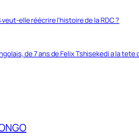
veut-elle réécrire l’histoire de la RDC ?
ngolais, de 7 ans de Felix Tshisekedi a la tete
DCONGO