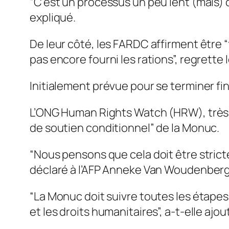
“C’est un processus un peu lent (mais) c
expliqué.
De leur côté, les FARDC affirment être “
pas encore fourni les rations”, regrette 
Initialement prévue pour se terminer fin
L’ONG Human Rights Watch (HRW), très crit
de soutien conditionnel” de la Monuc.
“Nous pensons que cela doit être stric
déclaré à l’AFP Anneke Van Woudenber
“La Monuc doit suivre toutes les étape
et les droits humanitaires”, a-t-elle ajou