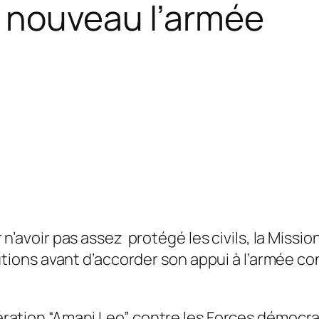
à nouveau l’armée
n’avoir pas assez protégé les civils, la Missio
ons avant d’accorder son appui à l’armée co
’opération “Amani Leo” contre les Forces démoc