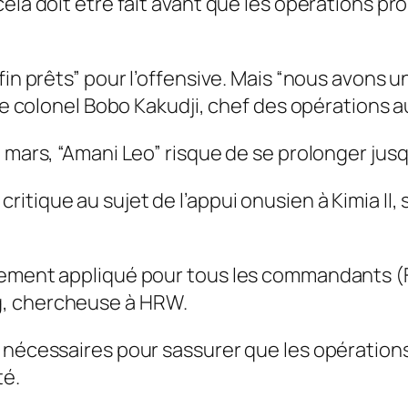
ela doit être fait avant que les opérations pr
fin prêts” pour l’offensive. Mais “nous avons 
le colonel Bobo Kakudji, chef des opérations au
 mars, “Amani Leo” risque de se prolonger jusqu
ique au sujet de l’appui onusien à Kimia II, s’
tement appliqué pour tous les commandants (F
g, chercheuse à HRW.
s nécessaires pour sassurer que les opération
té.