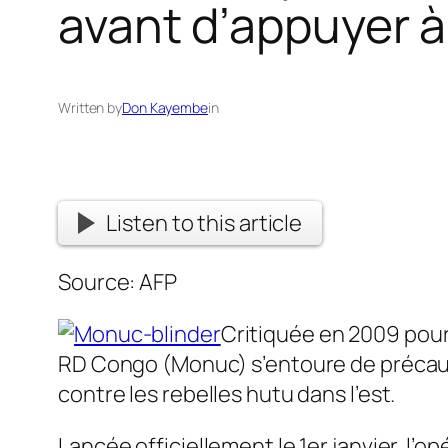
avant d’appuyer 
Written by
Don Kayembe
in
Listen to this article
Source: AFP
Critiquée en 2009 pour 
RD Congo (Monuc) s’entoure de précauti
contre les rebelles hutu dans l’est.
Lancée officiellement le 1er janvier, l