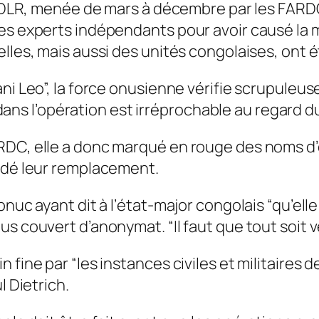
es FDLR, menée de mars à décembre par les FAR
es experts indépendants pour avoir causé la m
lles, mais aussi des unités congolaises, ont 
ani Leo”, la force onusienne vérifie scrupuleu
s l’opération est irréprochable au regard du
RDC, elle a donc marqué en rouge des noms d’
andé leur remplacement.
nuc ayant dit à l’état-major congolais “qu’elle 
 couvert d’anonymat. “Il faut que tout soit ver
 fine par “les instances civiles et militaires 
l Dietrich.