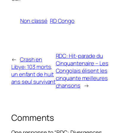
Non classé
RD Congo
RDC: Hit-parade du
←
Crash en
Cinquantenaire – Les
Libye: 103 morts,
Congolais élisent les
un enfant de huit
cinquante meilleures
ans seul survivant
chansons
→
Comments
One response to “RDC: Divergences