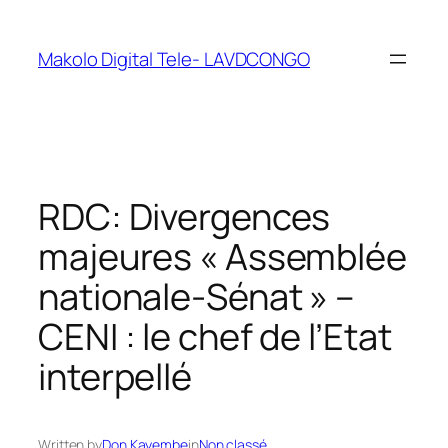
Makolo Digital Tele- LAVDCONGO
RDC: Divergences
majeures « Assemblée
nationale-Sénat » –
CENI : le chef de l’Etat
interpellé
Written by
Don Kayembe
in
Non classé