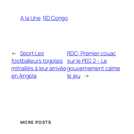
A la Une
RD Congo
←
Sport:Les
RDC: Premier couac
footballeurs togolais
sur le PEG 2 – Le
mitraillés à leur arrivée
gouvernement calme
en Angola
le jeu
→
MORE POSTS