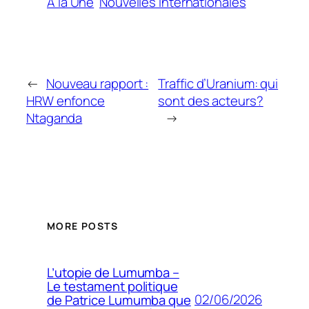
A la Une
Nouvelles internationales
←
Nouveau rapport :
Traffic d’Uranium: qui
HRW enfonce
sont des acteurs?
Ntaganda
→
MORE POSTS
L’utopie de Lumumba –
Le testament politique
02/06/2026
de Patrice Lumumba que