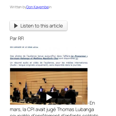
Written by
Don Kayembe
in
Listen to this article
Par RFI
-En
mars, la CPI avait jugé Thomas Lubanga
coupable d’enrôlement d’enfants soldats.