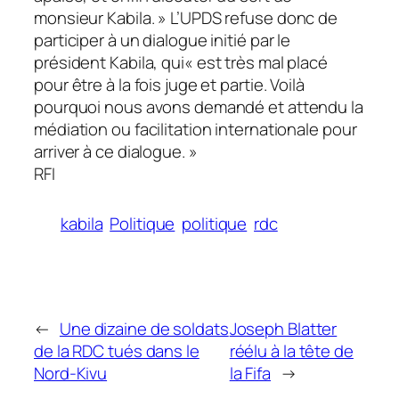
monsieur Kabila.
» L’UPDS refuse donc de
participer à un dialogue initié par le
président Kabila, qui«
est très mal placé
pour être à la fois juge et partie. Voilà
pourquoi nous avons demandé et attendu la
médiation ou facilitation internationale pour
arriver à ce dialogue.
»
RFI
kabila
Politique
politique
rdc
←
Une dizaine de soldats
Joseph Blatter
de la RDC tués dans le
réélu à la tête de
Nord-Kivu
la Fifa
→