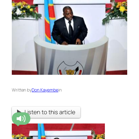
Written by
Don Kayembe
in
Listen to this article