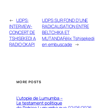
←
UDPS:
UDPS:SUR FOND D’UNE
INTERVIEW-
RADICALISATION ENTRE
CONCERT DE
BELTCHIKA ET
TSHISEKEDI A
MUTANDAFélix Tshisekedi
RADIO OKAPI
en embuscade
→
MORE POSTS
L’utopie de Lumumba –
Le testament politique
02/06/2026
de Patrice Lumumba que