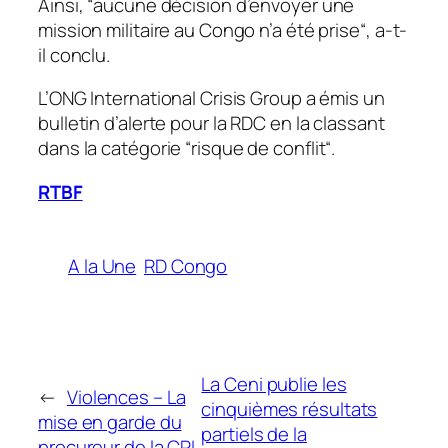
Ainsi, “
aucune décision d’envoyer une
mission militaire au Congo n’a été prise
“, a-t-
il conclu.
L’ONG International Crisis Group a émis un
bulletin d’alerte pour la RDC en la classant
dans la catégorie “
risque de conflit
“.
RTBF
A la Une
RD Congo
La Ceni publie les
←
Violences – La
cinquièmes résultats
mise en garde du
partiels de la
procureur de la CPI