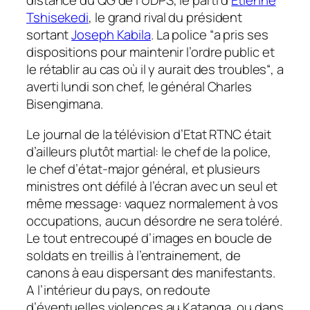
distance du QG de l’UDPS, le parti d’
Etienne
Tshisekedi
, le grand rival du président
sortant
Joseph Kabila
. La police “
a pris ses
dispositions pour maintenir l’ordre public et
le rétablir au cas où il y aurait des troubles
“, a
averti lundi son chef, le général Charles
Bisengimana.
Le journal de la télévision d’Etat RTNC était
d’ailleurs plutôt martial: le chef de la police,
le chef d’état-major général, et plusieurs
ministres ont défilé à l’écran avec un seul et
même message: vaquez normalement à vos
occupations, aucun désordre ne sera toléré.
Le tout entrecoupé d’images en boucle de
soldats en treillis à l’entrainement, de
canons à eau dispersant des manifestants.
A l’intérieur du pays, on redoute
d’éventuelles violences au Katanga, ou dans