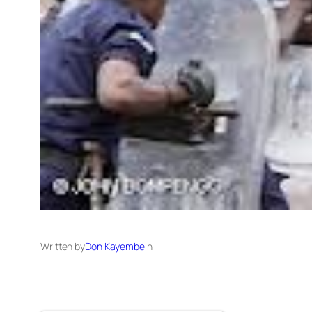
Written by
Don Kayembe
in