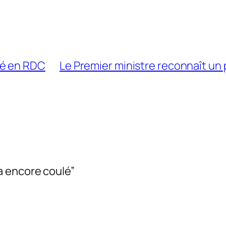
ué en RDC
Le Premier ministre reconnaît un 
a encore coulé
”