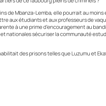
artiers de ce faubourg pleins de criminels ?
s de Mbanza-Lemba, elle pourrait au moins é
ttre aux étudiants et aux professeurs de vaqu
parente à une prime d’encouragement au bandit
nes et nationales sécuriser la communauté estu
bilitait des prisons telles que Luzumu et Ekafe