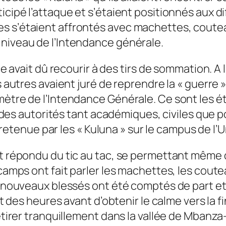
cipé l’attaque et s’étaient positionnés aux dif
 s’étaient affrontés avec machettes, couteaux
 niveau de l’Intendance générale.
ce avait dû recourir à des tirs de sommation. A l
es autres avaient juré de reprendre la « guerre
mètre de l’Intendance Générale. Ce sont les ét
ce des autorités tant académiques, civiles que p
enue par les « Kuluna » sur le campus de l’U
t répondu du tic au tac, se permettant même de
 camps ont fait parler les machettes, les coute
e nouveaux blessés ont été comptés de part et d
nt des heures avant d’obtenir le calme vers la fi
retirer tranquillement dans la vallée de Mbanz