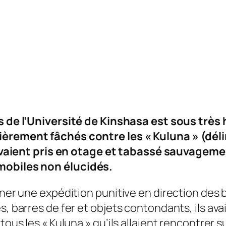
 de l’Université de Kinshasa est sous très
ièrement fâchés contre les « Kuluna » (déli
vaient pris en otage et tabassé sauvageme
 mobiles non élucidés.
mener une expédition punitive en direction des
s, barres de fer et objets contondants, ils av
tous les « Kuluna » qu’ils allaient rencontrer s