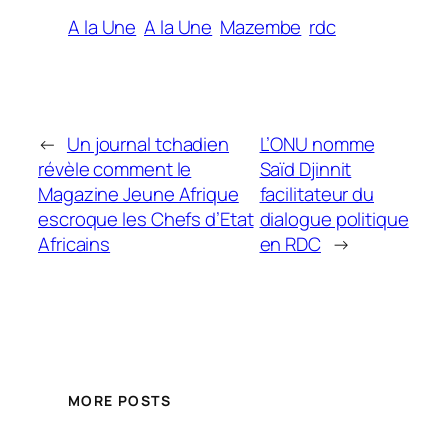
A la Une
A la Une
Mazembe
rdc
←
Un journal tchadien
L’ONU nomme
révèle comment le
Saïd Djinnit
Magazine Jeune Afrique
facilitateur du
escroque les Chefs d’Etat
dialogue politique
Africains
en RDC
→
MORE POSTS