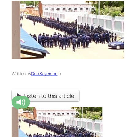
Written by
Don Kayembe
in
Listen to this article