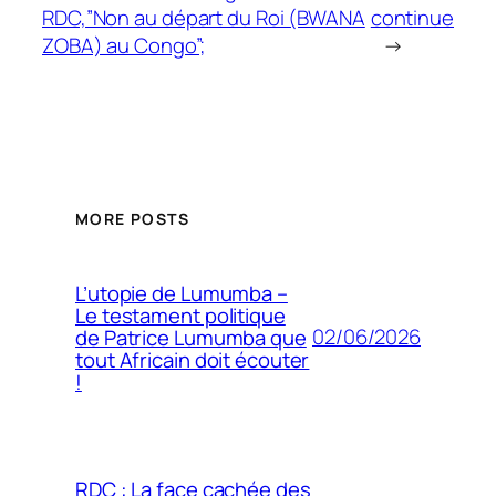
RDC,”Non au départ du Roi (BWANA
continue
ZOBA) au Congo”;
→
MORE POSTS
L’utopie de Lumumba –
Le testament politique
02/06/2026
de Patrice Lumumba que
tout Africain doit écouter
!
RDC : La face cachée des