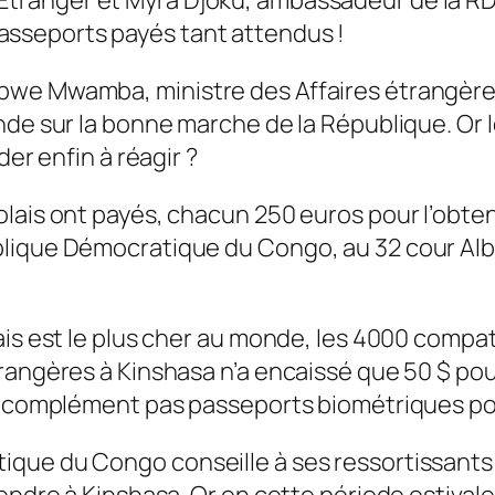
passeports payés tant attendus !
bwe Mwamba, ministre des Affaires étrangèr
onde sur la bonne marche de la République. Or
der enfin à réagir ?
olais ont payés, chacun 250 euros pour l’obt
lique Démocratique du Congo, au 32 cour Alber
ais est le plus cher au monde, les 4000 compa
rangères à Kinshasa n’a encaissé que 50 $ pou
de complément pas passeports biométriques pou
ique du Congo conseille à ses ressortissants
endre à Kinshasa. Or en cette période estivales