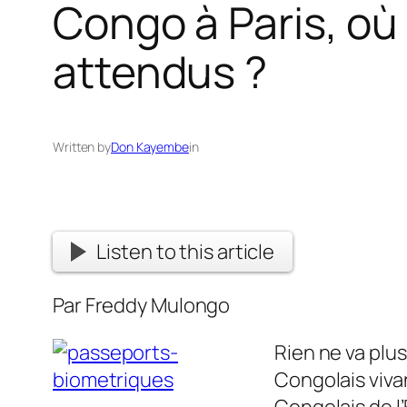
Congo à Paris, où
attendus ?
Written by
Don Kayembe
in
Listen to this article
Par Freddy Mulongo
Rien ne va plu
Congolais viva
Congolais de l