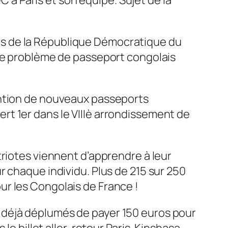
es de la République Démocratique du
 le problème de passeport congolais
ention de nouveaux passeports
t 1er dans le VIIIè arrondissement de
triotes viennent d’apprendre à leur
r chaque individu. Plus de 215 sur 250
r les Congolais de France !
 déjà déplumés de payer 150 euros pour
 le billet aller-retour Paris-Kinshasa-