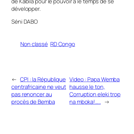
de Kabila pour le pouvoir a le temps de se
développer.
Séni DABO
Non classé
RD Congo
←
CPI : la République
Video : Papa Wemba
centrafricaine ne veut
hausse le ton,
pas renoncer au
Corruption eleki trop
procès de Bemba
na mboka!…..
→