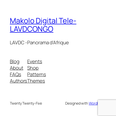
Makolo Digital Tele-
LAVDCONGO
LAVDC -Panorama d'Afrique
Blog
Events
About
Shop
FAQs
Patterns
Authors
Themes
Twenty Twenty-Five
Designed with
WordPress