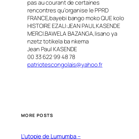
pas au courant de certaines
rencontres qu’organise le PPRD
FRANCE,bayebi bango moko QUE kolo
HISTOIRE EZALI:JEAN PAUL KASENDE
MERCI.BAWELA BAZANGA,lisano ya
nzetz totikela ba nkema
Jean Paul KASENDE
00 33 622 99 48 78
patriotescongolais@yahoo.fr
MORE POSTS
L’utopie de Lumumba –