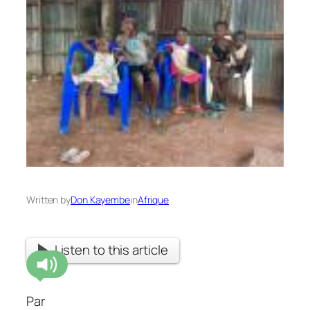
Written by
Don Kayembe
in
Afrique
Listen to this article
Par