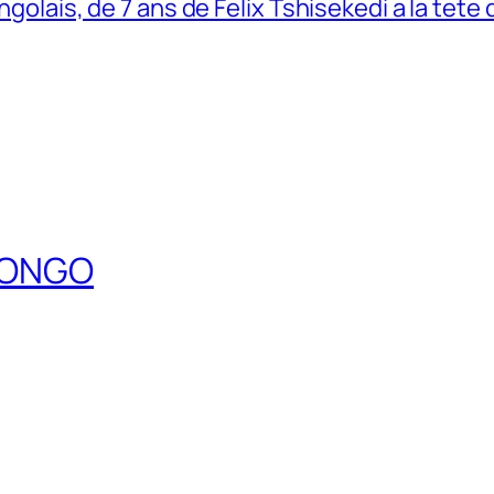
ngolais, de 7 ans de Felix Tshisekedi a la tete
DCONGO