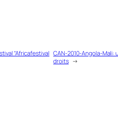
val “Africafestival
CAN-2010-Angola-Mali: un
droits
→