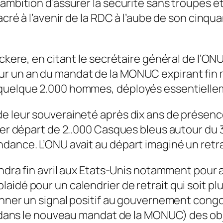
ambition d’assurer la sécurité sans troupes étr
sacré à l’avenir de la RDC à l’aube de son cinq
ackere, en citant le secrétaire général de l’O
r un an du mandat de la MONUC expirant fin ma
 quelque 2.000 hommes, déployés essentiellem
de leur souveraineté après dix ans de présen
ier départ de 2..000 Casques bleus autour du 30
ance. L’ONU avait au départ imaginé un retrait
rendra fin avril aux Etats-Unis notamment pou
dé pour un calendrier de retrait qui soit plutô
donner un signal positif au gouvernement cong
(dans le nouveau mandat de la MONUC) des object