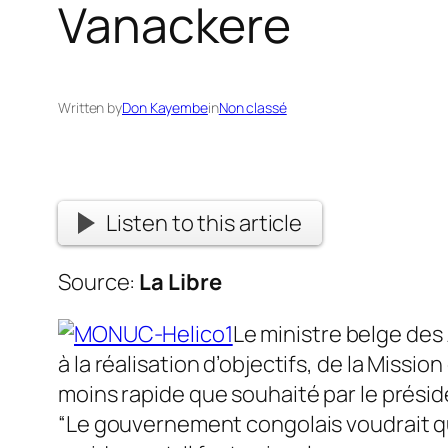
Vanackere
Written by
Don Kayembe
in
Non classé
Listen to this article
Source:
La Libre
Le ministre belge des 
à la réalisation d’objectifs, de la Mi
moins rapide que souhaité par le présid
“Le gouvernement congolais voudrait q