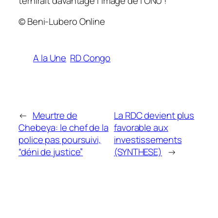
ternirait davantage l’image de l’ONU !
© Beni-Lubero Online
A la Une
RD Congo
←
Meurtre de
La RDC devient plus
Chebeya: le chef de la
favorable aux
police pas poursuivi,
investissements
“déni de justice”
(SYNTHESE)
→