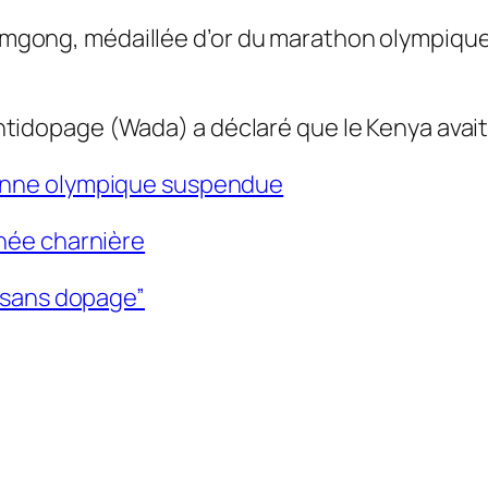
gong, médaillée d’or du marathon olympique 
tidopage (Wada) a déclaré que le Kenya avai
onne olympique suspendue
née charnière
t sans dopage”