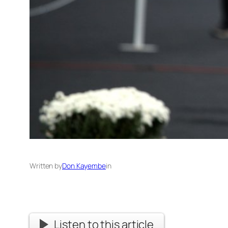
Written by
Don Kayembe
in
Listen to this article