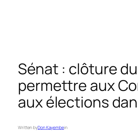
Sénat : clôture du
permettre aux Con
aux élections da
Written by
Don Kayembe
in