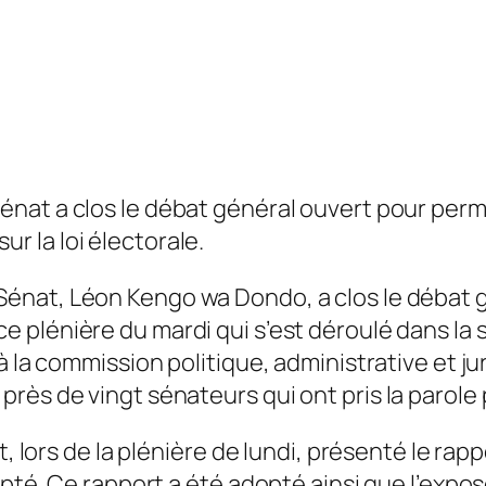
Sénat a clos le débat général ouvert pour per
r la loi électorale.
Sénat, Léon Kengo wa Dondo, a clos le débat gé
ce plénière du mardi qui s’est déroulé dans la
à la commission politique, administrative et ju
rès de vingt sénateurs qui ont pris la parole
t, lors de la plénière de lundi, présenté le rap
opté. Ce rapport a été adopté ainsi que l’expo