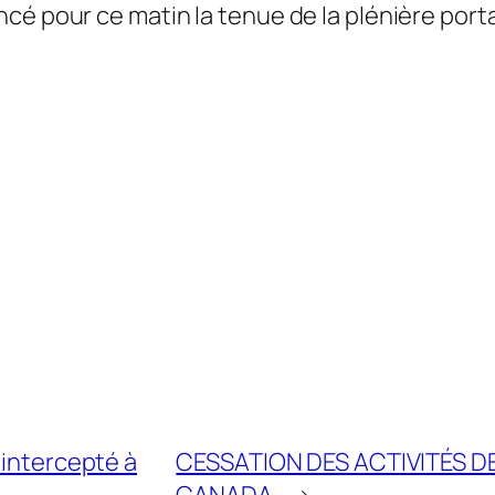
ncé pour ce matin la tenue de la plénière por
 intercepté à
CESSATION DES ACTIVITÉS DE
CANADA
→