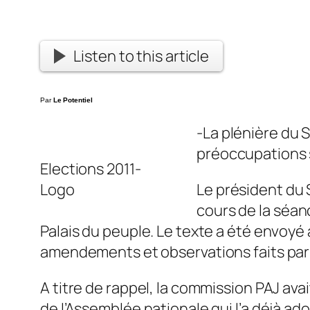
Listen to this article
Par
Le Potentiel
-La plénière du 
préoccupations su
Elections 2011-
Logo
Le président du 
cours de la séan
Palais du peuple. Le texte a été envoyé 
amendements et observations faits par p
A titre de rappel, la commission PAJ avai
de l’Assemblée nationale qui l’a déjà ad