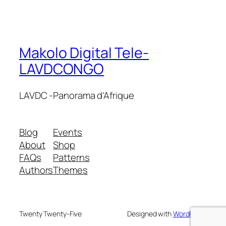
Makolo Digital Tele-
LAVDCONGO
LAVDC -Panorama d'Afrique
Blog
Events
About
Shop
FAQs
Patterns
Authors
Themes
Twenty Twenty-Five
Designed with
WordPress