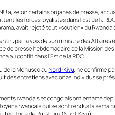
ONU a, selon certains organes de presse, acc
ent les forces loyalistes dans l’Est de la RD
arama, avait rejeté tout «soutien» du Rwanda
ntir ; par la voix de son ministre des Affaire
nce de presse hebdomadaire de la Mission des
da au conflit dans l’Est de la RDC.
au de la Monusco au
Nord-Kivu
, ne confirme pa
uit des entretiens avec onze individus se pr
ments rwandais et congolais ont entamé depui
 citoyens rwandais qui se sont rendus la semain
n territoire de Rutshuru (Nord-Kivu).