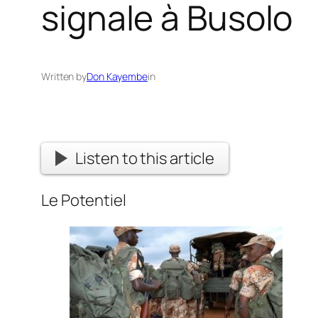
signale à Busolo
Written by
Don Kayembe
in
Listen to this article
Le Potentiel