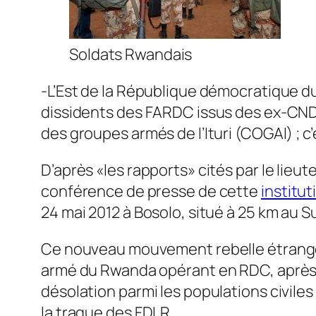
Soldats Rwandais
-L’Est de la République démocratique d
dissidents des FARDC issus des ex-CND
des groupes armés de l’Ituri (COGAI) ; c’
D’après «les rapports» cités par le lieut
conférence de presse de cette
institut
24 mai 2012 à Bosolo, situé à 25 km au
Ce nouveau mouvement rebelle étranger
armé du Rwanda opérant en RDC, après 
désolation parmi les populations civiles
la traque des FDLR.