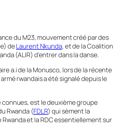
ssance du M23, mouvement créé par des
le) de
Laurent Nkunda
, et de la Coalition
Rwanda (ALIR) d’entrer dans la danse.
ire a.i de la Monusco, lors de la récente
armé rwandais a été signalé depuis le
e connues, est le deuxième groupe
 du Rwanda (
FDLR
) qui sèment la
 le Rwanda et la RDC essentiellement sur