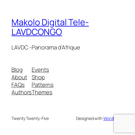
Makolo Digital Tele-
LAVDCONGO
LAVDC -Panorama d'Afrique
Blog
Events
About
Shop
FAQs
Patterns
Authors
Themes
Twenty Twenty-Five
Designed with
WordPress