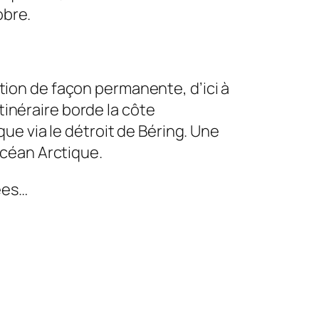
obre.
ation de façon permanente, d’ici à
tinéraire borde la côte
e via le détroit de Béring. Une
’océan Arctique.
ées…