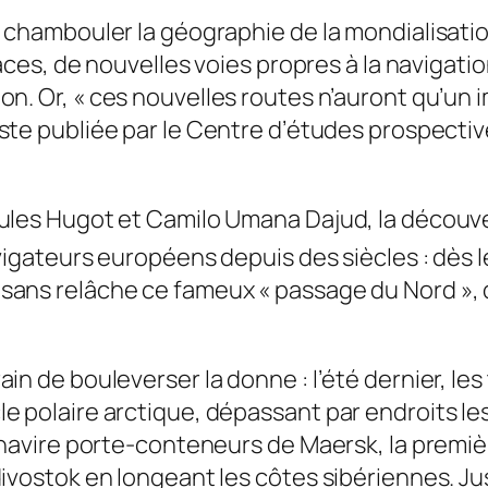
l chambouler la géographie de la mondialisati
glaces, de nouvelles voies propres à la naviga
on. Or,
« ces nouvelles routes n’auront qu’un
uste publiée par le Centre d’études prospectiv
ules Hugot et Camilo Umana Dajud, la découv
vigateurs européens depuis des siècles : dès le
 sans relâche ce fameux
« passage du Nord »
,
in de bouleverser la donne : l’été dernier, le
 polaire arctique, dépassant par endroits les 
n navire porte-conteneurs de Maersk, la prem
ivostok en longeant les côtes sibériennes. Jus