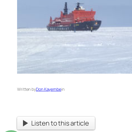
Written by
Don Kayembe
in
Listen to this article