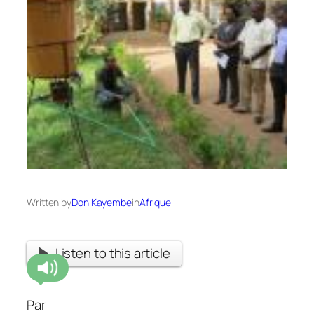
Written by
Don Kayembe
in
Afrique
Listen to this article
Par