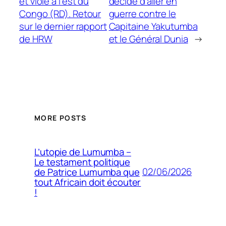
et viole à l’est du
décide d’aller en
Congo (RD). Retour
guerre contre le
sur le dernier rapport
Capitaine Yakutumba
de HRW
et le Général Dunia
→
MORE POSTS
L’utopie de Lumumba –
Le testament politique
02/06/2026
de Patrice Lumumba que
tout Africain doit écouter
!