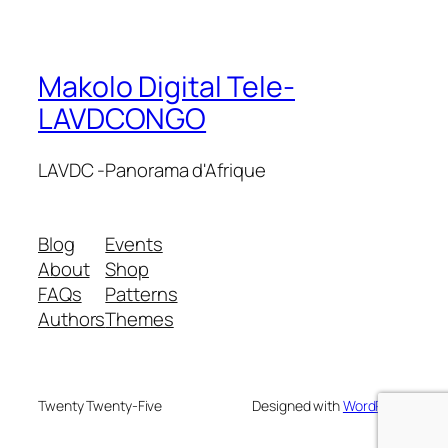
Makolo Digital Tele-
LAVDCONGO
LAVDC -Panorama d'Afrique
Blog
Events
About
Shop
FAQs
Patterns
Authors
Themes
Twenty Twenty-Five
Designed with
WordPress