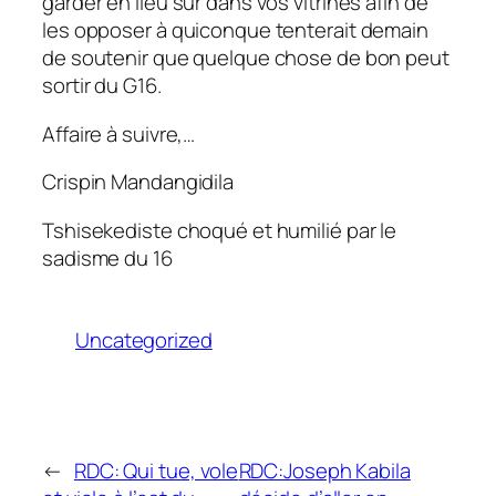
garder en lieu sûr dans vos vitrines afin de
les opposer à quiconque tenterait demain
de soutenir que quelque chose de bon peut
sortir du G16.
Affaire à suivre,…
Crispin Mandangidila
Tshisekediste choqué et humilié par le
sadisme du 16
Uncategorized
←
RDC: Qui tue, vole
RDC:Joseph Kabila