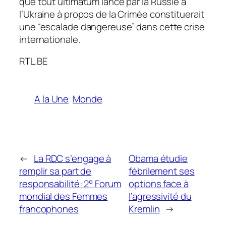
que tout ultimatum lancé par la Russie à
l’Ukraine à propos de la Crimée constituerait
une “escalade dangereuse” dans cette crise
internationale.
RTL.BE
A la Une
Monde
←
La RDC s’engage à
Obama étudie
remplir sa part de
fébrilement ses
responsabilité: 2° Forum
options face à
mondial des Femmes
l’agressivité du
francophones
Kremlin
→