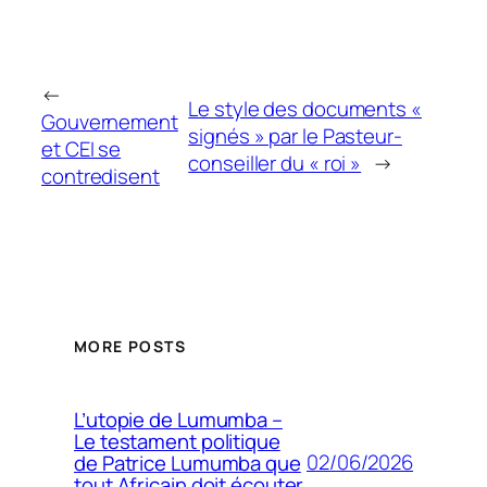
←
Le style des documents «
Gouvernement
signés » par le Pasteur-
et CEI se
conseiller du « roi »
→
contredisent
MORE POSTS
L’utopie de Lumumba –
Le testament politique
02/06/2026
de Patrice Lumumba que
tout Africain doit écouter