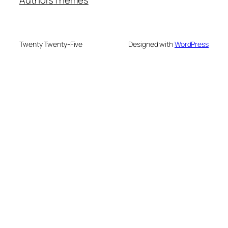
Authors
Themes
Twenty Twenty-Five
Designed with
WordPress