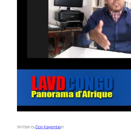
Written by
Don Kayembe
in