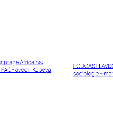
iptage Africains:
PODCAST LAVDC:
a FACF avec Ir Kabeya
sociologie – ma