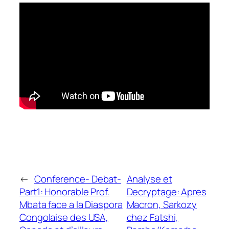
←
Conference- Debat-
Analyse et
Part1: Honorable Prof.
Decryptage: Apres
Mbata face a la Diaspora
Macron, Sarkozy
Congolaise des USA,
chez Fatshi,