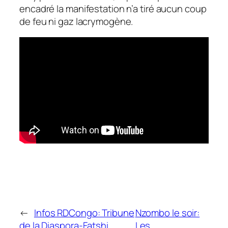
encadré la manifestation n’a tiré aucun coup
de feu ni gaz lacrymogène.
←
Infos RDCongo: Tribune
Nzombo le soir:
de la Diaspora-Fatshi
Les