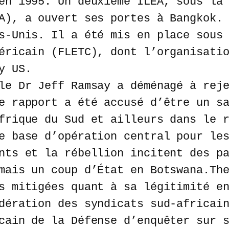
en 1995. Un deuxième ILEA, sous la
A), a ouvert ses portes à Bangkok.
s-Unis. Il a été mis en place sous
éricain (FLETC), dont l’organisati
y US.
le Dr Jeff Ramsay a déménagé à rej
e rapport a été accusé d’être un s
frique du Sud et ailleurs dans le 
e base d’opération central pour le
nts et la rébellion incitent des p
mais un coup d’État en Botswana.Th
s mitigées quant à sa légitimité e
dération des syndicats sud-africai
cain de la Défense d’enquêter sur 