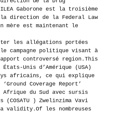
 direction de la Drug
 ILEA Gaborone est la troisième
 la direction de la Federal Law
on mère est maintenant le
eter les allégations portées
ale campagne politique visant à
rapport controversé region.This
s États-Unis d’Amérique (USA)
ays africains, ce qui explique
e ‘Ground Coverage Report’
n Afrique du Sud avec sursis
ns (COSATU ) Zwelinzima Vavi
sa validity.Of les nombreuses