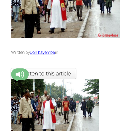
Written by
Don Kayembe
in
Listen to this article