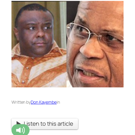
Written by
Don Kayembe
in
Listen to this article