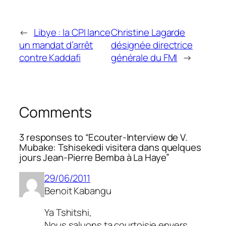
←
Libye : la CPI lance
Christine Lagarde
un mandat d’arrêt
désignée directrice
contre Kaddafi
générale du FMI
→
Comments
3 responses to “Ecouter-Interview de V.
Mubake: Tshisekedi visitera dans quelques
jours Jean-Pierre Bemba à La Haye”
29/06/2011
Benoit Kabangu
Ya Tshitshi,
Nous saluons ta courtoisie envers