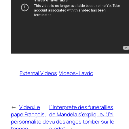
External Videos
Videos- Lavdc
←
Video:Le
L’interprète des funérailles
pape François,
de Mandela s’explique: “J’ai
personnalité de
vu des anges tomber sur le
l’année
stade”
→