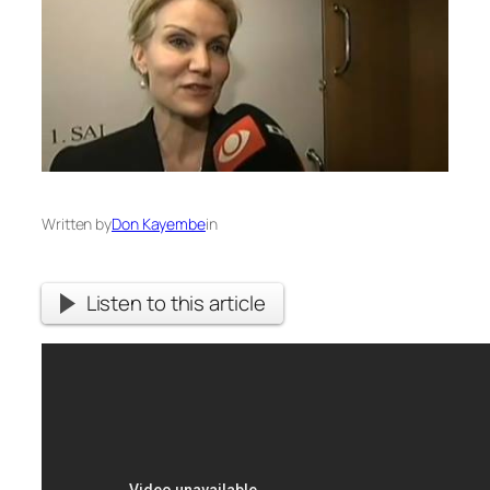
Written by
Don Kayembe
in
Listen to this article