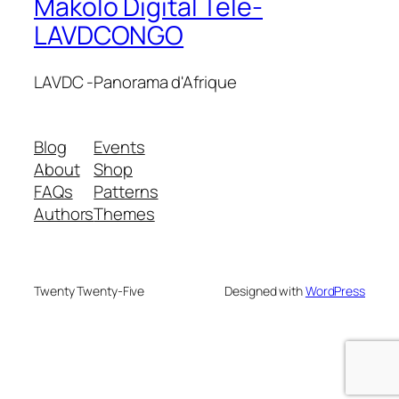
Makolo Digital Tele-
LAVDCONGO
LAVDC -Panorama d'Afrique
Blog
Events
About
Shop
FAQs
Patterns
Authors
Themes
Twenty Twenty-Five
Designed with
WordPress