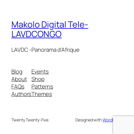
Makolo Digital Tele-
LAVDCONGO
LAVDC -Panorama d'Afrique
Blog
Events
About
Shop
FAQs
Patterns
Authors
Themes
Twenty Twenty-Five
Designed with
WordPress