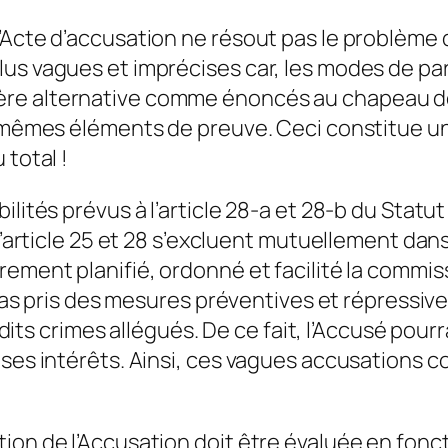
’Acte d’accusation ne résout pas le problème d
us vagues et imprécises car, les modes de par
re alternative comme énoncés au chapeau de l
es mêmes éléments de preuve. Ceci constitue u
 total !
ilités prévus à l’article 28-a et 28-b du Statu
l’article 25 et 28 s’excluent mutuellement dans
rement planifié, ordonné et facilité la commi
r pas pris des mesures préventives et répressiv
 crimes allégués. De ce fait, l’Accusé pourr
 ses intérêts. Ainsi, ces vagues accusations 
ion de l’Accusation doit être évaluée en fonct