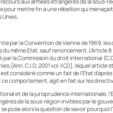
eu recours aux armées étrangères de la sous-r
aine pour mettre fin à une rébellion qui menaç
s Unies.
antie par la Convention de Vienne de 1969, le
 du même Etat, sauf renoncement. L’Article 8 du
 par la Commission du droit international (C.D
es {Ann. C.I.D, 2001 vol. II(2)}, lequel articl
t considéré comme un fait de l’Etat d’après l
e comportement, agit en fait sur les directive
ional et de la jurisprudence internationale, l’
ngères de la sous-région invitées par le gou
 se pose alors la question de savoir pourquoi l