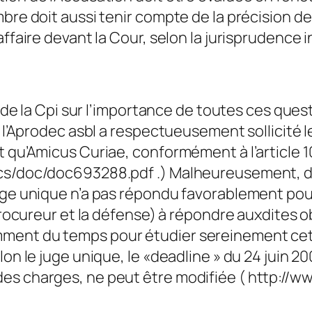
bre doit aussi tenir compte de la précision de 
affaire devant la Cour, selon la jurisprudence 
I de la Cpi sur l’importance de toutes ces ques
, l’Aprodec asbl a respectueusement sollicité 
nt qu’Amicus Curiae, conformément à l’article
ocs/doc/doc693288.pdf .) Malheureusement, da
juge unique n’a pas répondu favorablement pou
 Procureur et la défense) à répondre auxdites 
ment du temps pour étudier sereinement cet 
on le juge unique, le «deadline » du 24 juin 20
es charges, ne peut être modifiée ( http://w