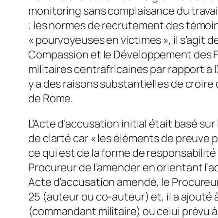
monitoring sans complaisance du travai
; les normes de recrutement des témoins,
« pourvoyeuses en victimes », il s’agit 
Compassion et le Développement des Fami
militaires centrafricaines par rapport à l
y a des raisons substantielles de croire 
de Rome.
L’Acte d’accusation initial était basé su
de clarté car « les éléments de preuve p
ce qui est de la forme de responsabilité
Procureur de l’amender en orientant l’ac
Acte d’accusation amendé, le Procureur 
25 (auteur ou co-auteur) et, il a ajouté 
(commandant militaire) ou celui prévu à 