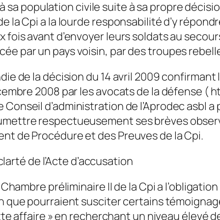
a population civile suite à sa propre décisio
 la Cpi a la lourde responsabilité d’y répondre
x fois avant d’envoyer leurs soldats au secou
ée par un pays voisin, par des troupes rebell
ndie de la décision du 14 avril 2009 confirman
écembre 2008 par les avocats de la défense ( h
Conseil d’administration de l’Aprodec asbl a pr
umettre respectueusement ses brèves observati
ent de Procédure et des Preuves de la Cpi.
 clarté de l’Acte d’accusation
a Chambre préliminaire II de la Cpi a l’obligati
on que pourraient susciter certains témoignag
cette affaire » en recherchant un niveau élevé