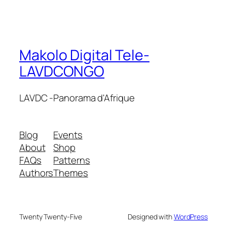
Makolo Digital Tele-
LAVDCONGO
LAVDC -Panorama d'Afrique
Blog
Events
About
Shop
FAQs
Patterns
Authors
Themes
Twenty Twenty-Five
Designed with
WordPress