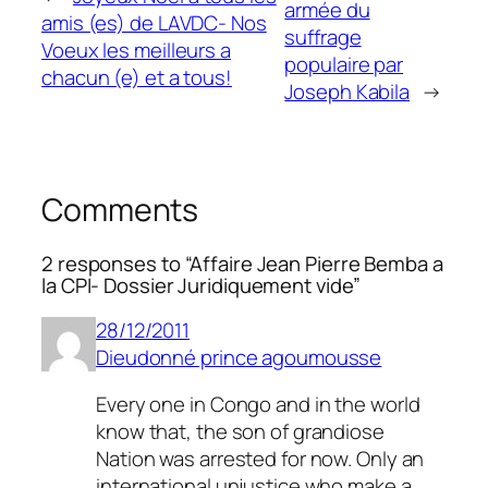
armée du
amis (es) de LAVDC- Nos
suffrage
Voeux les meilleurs a
populaire par
chacun (e) et a tous!
Joseph Kabila
→
Comments
2 responses to “Affaire Jean Pierre Bemba a
la CPI- Dossier Juridiquement vide”
28/12/2011
Dieudonné prince agoumousse
Every one in Congo and in the world
know that, the son of grandiose
Nation was arrested for now. Only an
international unjustice who make a